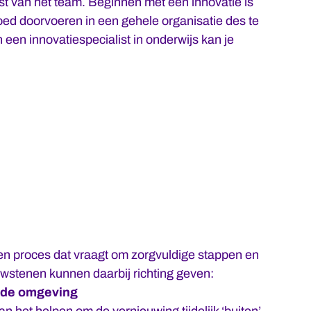
t van het team. Beginnen met een innovatie is
 goed doorvoeren in een gehele organisatie des te
een innovatiespecialist in onderwijs kan je
en proces dat vraagt om zorgvuldige stappen en
stenen kunnen daarbij richting geven:
mde omgeving
an het helpen om de vernieuwing tijdelijk ‘buiten’