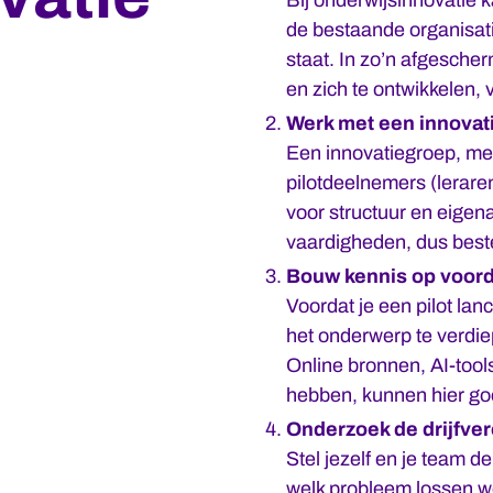
de bestaande organisatie
staat. In zo’n afgescher
en zich te ontwikkelen,
Werk met een innovat
Een innovatiegroep, met
pilotdeelnemers (lerare
voor structuur en eigen
vaardigheden, dus best
Bouw kennis op voorda
Voordat je een pilot la
het onderwerp te verdiep
Online bronnen, AI-tool
hebben, kunnen hier goe
Onderzoek de drijfve
Stel jezelf en je team 
welk probleem lossen w