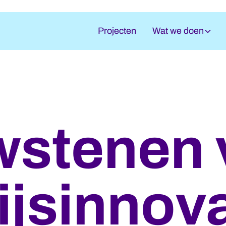
Projecten
Wat we doen
wstenen 
jsinnova