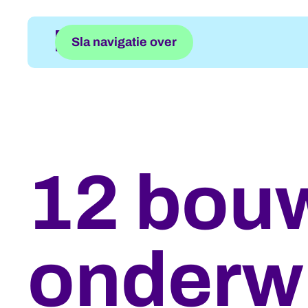
Sla navigatie over
12 bou
onderwi