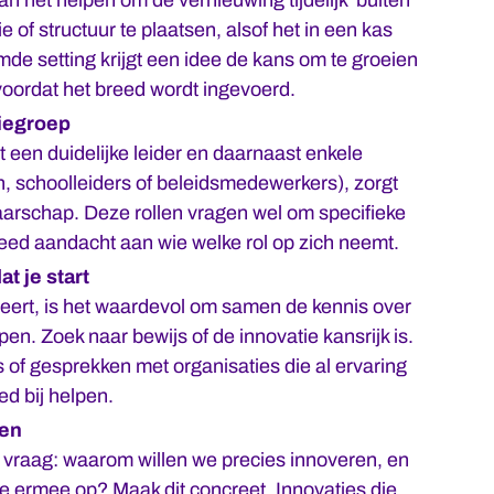
 of structuur te plaatsen, alsof het in een kas
mde setting krijgt een idee de kans om te groeien
 voordat het breed wordt ingevoerd.
iegroep
 een duidelijke leider en daarnaast enkele
n, schoolleiders of beleidsmedewerkers), zorgt
aarschap. Deze rollen vragen wel om specifieke
eed aandacht aan wie welke rol op zich neemt.
t je start
nceert, is het waardevol om samen de kennis over
en. Zoek naar bewijs of de innovatie kansrijk is.
s of gesprekken met organisaties die al ervaring
d bij helpen.
ren
de vraag: waarom willen we precies innoveren, en
e ermee op? Maak dit concreet. Innovaties die