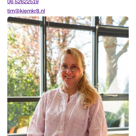
06 52622519
tim@kiemkr8.nl