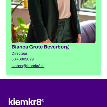
Bianca Grote Beverborg
Directeur
06 46882029
bianca@kiemkr8.nl