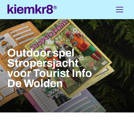
Outdoor spel
Stropersjacht
voor Tourist Info
De Wolden