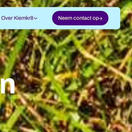
Over Kiemkr8
Neem contact op
an