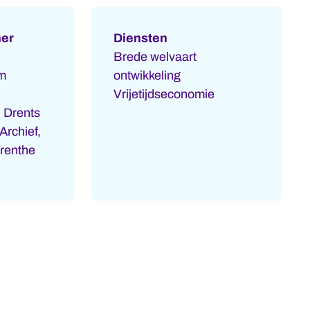
ner
Diensten
Brede welvaart
um
ontwikkeling
Vrijetijdseconomie
 Drents
rchief,
renthe