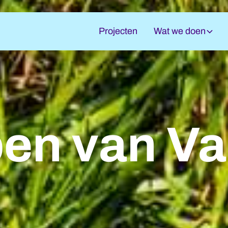
Projecten
Wat we doen
en van V